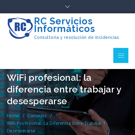
Skip
to
content
RC Servicios
Informáticos
Consultoría y resolución de incidencias
Menu
WiFi profesional: la
diferencia entre trabajar y
desesperarse
Home
Consejos
WiFi Profesional: La Diferencia Entre Trabajar Y
Desesperarse