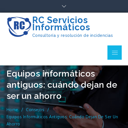
Skip
to
content
RC Servicios
Informáticos
Consultoría y resolución de incidencias
Menu
Equipos informáticos
antiguos: cuándo dejan de
ser un ahorro
Home
Consejos
Equipos Informáticos Antiguos: Cuándo Dejan De Ser Un
Ahorro