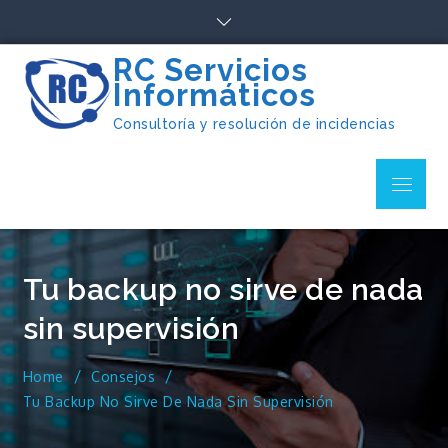
Skip
to
content
RC Servicios
Informáticos
Consultoría y resolución de incidencias
Menu
Tu backup no sirve de nada
sin supervisión
Home
Consejos
Tu Backup No Sirve De Nada Sin Supervisión