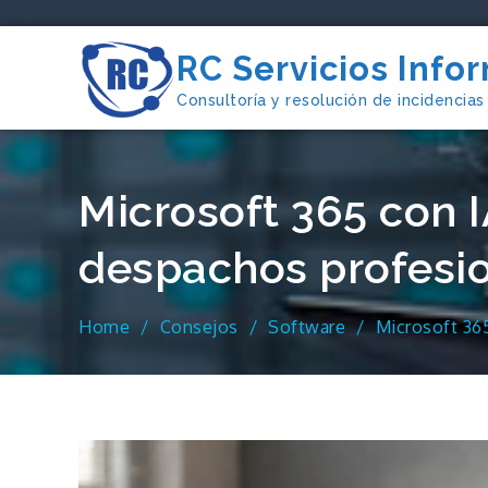
Skip
to
RC Servicios Info
content
Consultoría y resolución de incidencias
Microsoft 365 con I
despachos profesi
Home
Consejos
Software
Microsoft 36