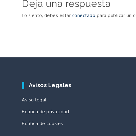
Deja una respuesta
entradas
Lo siento, debes estar
conectado
para publicar un 
Avisos Legales
Aviso legal
Politica de privacidad
Politica de cookies