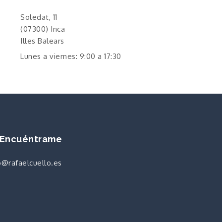
Soledat, 11
(07300) Inca
Illes Balears
Lunes a viernes: 9:00 a 17:30
Encuéntrame
o@rafaelcuello.es