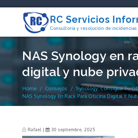
Skip
to
RC Servicios Info
content
Consultoría y resolución de incidencias
NAS Synology en ra
digital y nube priv
Home
Consejos
Synology: Consigue Tu Ofi
NAS Synology En Rack Para Oficina Digital Y Nub
Rafael
30 septiembre, 2025