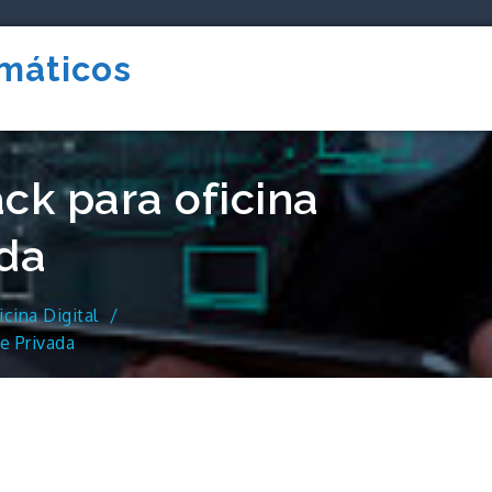
rmáticos
ck para oficina
ada
cina Digital
e Privada