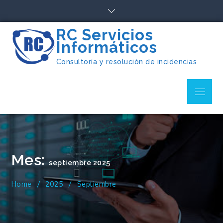
Skip
to
content
RC Servicios
Informáticos
Consultoría y resolución de incidencias
Menu
Mes:
septiembre 2025
Home
2025
Septiembre