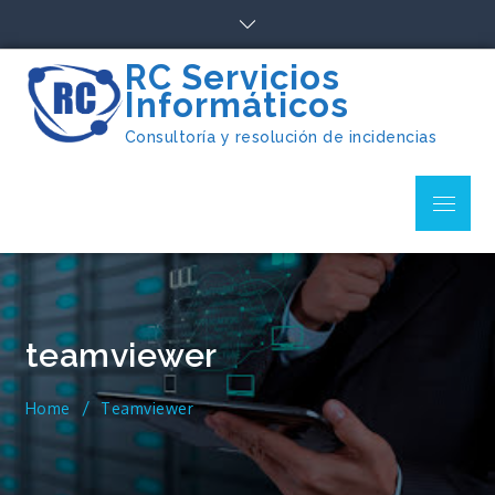
Skip
to
content
RC Servicios
Informáticos
Consultoría y resolución de incidencias
Menu
teamviewer
Home
Teamviewer