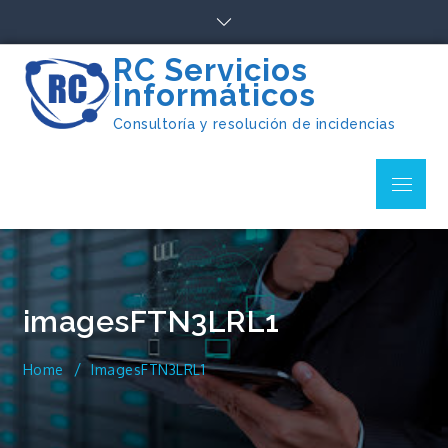
Skip
to
content
RC Servicios
Informáticos
Consultoría y resolución de incidencias
Menu
imagesFTN3LRL1
Home
ImagesFTN3LRL1