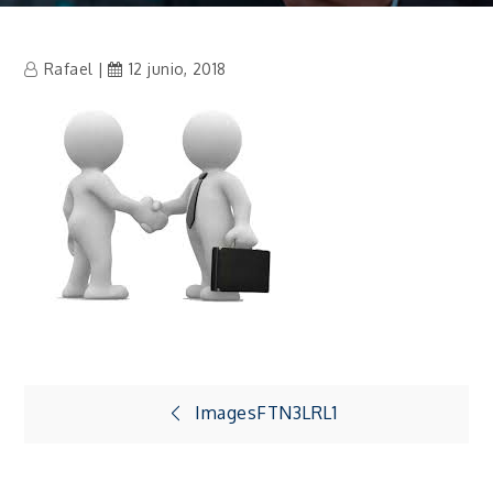
Rafael
12 junio, 2018
Navegación
ImagesFTN3LRL1
de