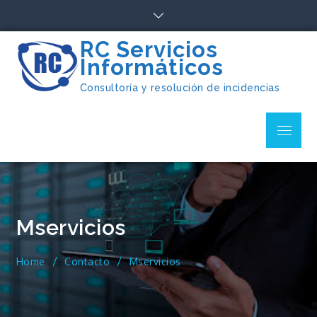
Skip
to
content
RC Servicios
Informáticos
Consultoría y resolución de incidencias
Menu
Mservicios
Home
Contacto
Mservicios