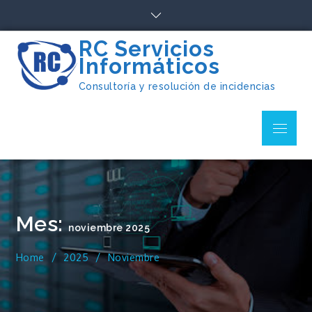
Skip
to
content
RC Servicios
Informáticos
Consultoría y resolución de incidencias
Menu
Mes:
noviembre 2025
Home
2025
Noviembre