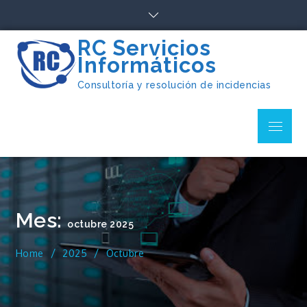
Skip
to
content
RC Servicios
Informáticos
Consultoría y resolución de incidencias
Menu
Mes:
octubre 2025
Home
2025
Octubre